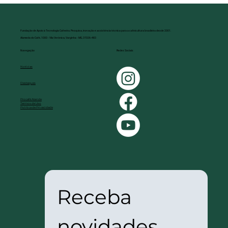
Fundação de Apoio à Tecnologia Cafeeira. Pesquisa, inovação e assistência técnica para a cafeicultura brasileira desde 2001.
Alameda do Café, 1000 - Vila Verônica, Varginha - MG, 37026-483
Redes Sociais
Navegação
Notícias
Destaques
Procafé Atende
Termos de Uso
Política de Privacidade
Receba 
novidades 