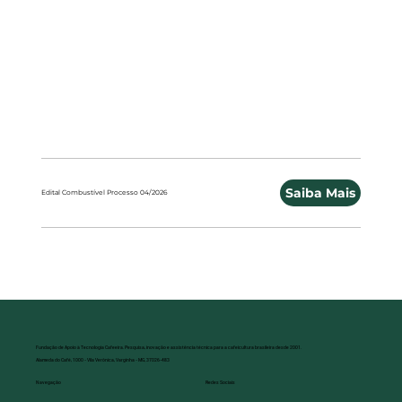
Saiba Mais
Edital Combustível Processo 04/2026
Fundação de Apoio à Tecnologia Cafeeira. Pesquisa, inovação e assistência técnica para a cafeicultura brasileira desde 2001.
Alameda do Café, 1000 - Vila Verônica, Varginha - MG, 37026-483
Redes Sociais
Navegação