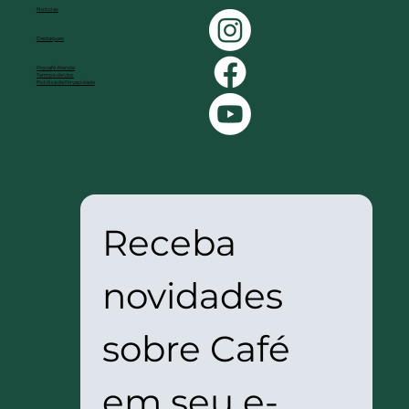
Notícias
Destaques
Procafé Atende
Termos de Uso
Política de Privacidade
Receba 
novidades 
sobre Café 
em seu e-