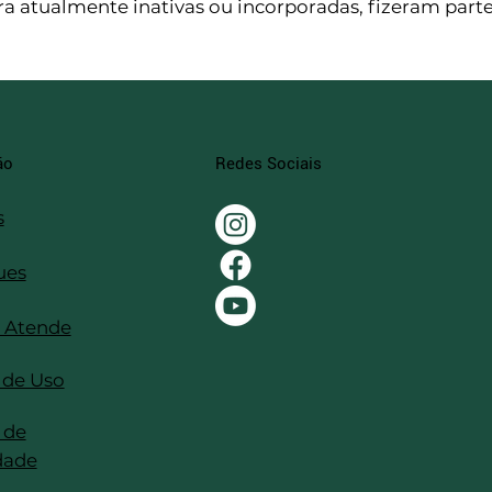
atualmente inativas ou incorporadas, fizeram parte 
Redes Sociais
ão
s
ues
 Atende
 de Uso
 de
dade