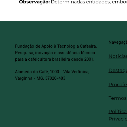
Observação:
Determinadas entidades, embora 
Navegaç
Fundação de Apoio à Tecnologia Cafeeira.
Pesquisa, inovação e assistência técnica
Notícia
para a cafeicultura brasileira desde 2001.
Destaq
Alameda do Café, 1000 - Vila Verônica,
Varginha - MG, 37026-483
Procafé
Termos
Política
Privaci