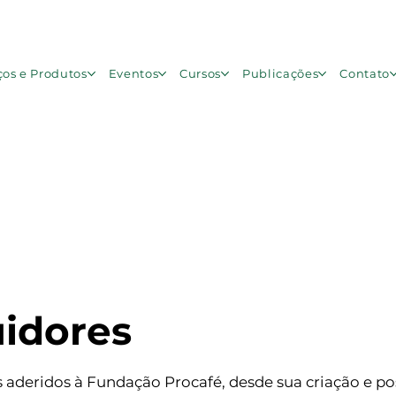
ços e Produtos
Eventos
Cursos
Publicações
Contato
uidores
 aderidos à Fundação Procafé, desde sua criação e pos