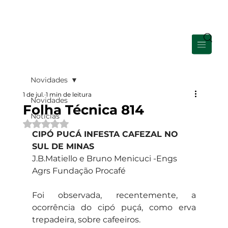
Área de Membros
Novidades
1 de jul.
1 min de leitura
Novidades
Folha Técnica 814
Notícias
Avaliado com NaN de 5 estrelas.
CIPÓ PUCÁ INFESTA CAFEZAL NO 
SUL DE MINAS
J.B.Matiello e Bruno Menicuci -Engs 
Agrs Fundação Procafé
Foi observada, recentemente, a 
ocorrência do cipó puçá, como erva 
trepadeira, sobre cafeeiros.