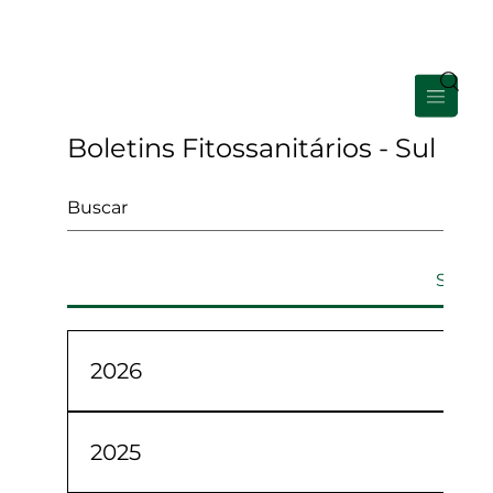
Área de Membros
Boletins Fitossanitários - Sul de
Sul de
2026
JaneiroFevereiroMarçoAbrilMaioJunho
2025