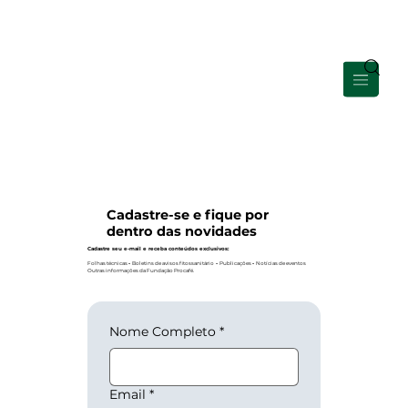
Área de Membros
Cadastre-se e fique por
dentro das novidades
Cadastre seu e-mail e receba conteúdos exclusivos:
Folhas técnicas
-
Boletins de avisos fitossanitário
-
Publicações
-
Notícias de eventos
Outras informações da Fundação Procafé.
Nome Completo
*
Email
*