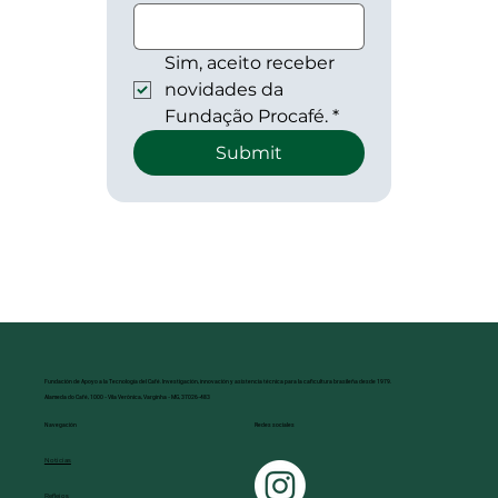
Sim, aceito receber 
novidades da 
Fundação Procafé.
*
Submit
Fundación de Apoyo a la Tecnología del Café. Investigación, innovación y asistencia técnica para la caficultura brasileña desde 1979.
Alameda do Café, 1000 - Vila Verônica, Varginha - MG, 37026-483
Redes sociales
Navegación
Noticias
Reflejos