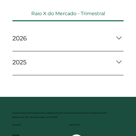
Raio X do Mercado - Trimestral
2026
- 1º Trimestre- 2º Trimestre
2025
Outubro Novembro Dezembro
Fundación de Apoyo a la Tecnología del Café. Investigación, innovación y asistencia técnica para la caficultura brasileña desde 1979.
Alameda do Café, 1000 - Vila Verônica, Varginha - MG, 37026-483
Redes sociales
Navegación
Noticias