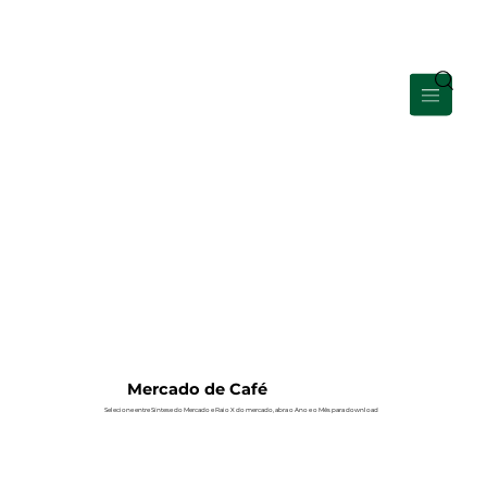
Área de Membros
Mercado de Café
Selecione entre Síntese do Mercado e Raio X do mercado, abra o Ano e o Mês para download