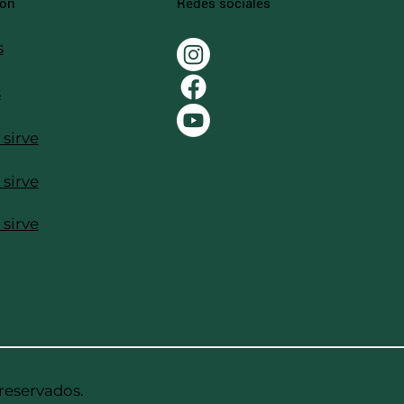
Redes sociales
ión
s
s
 sirve
 sirve
 sirve
reservados.