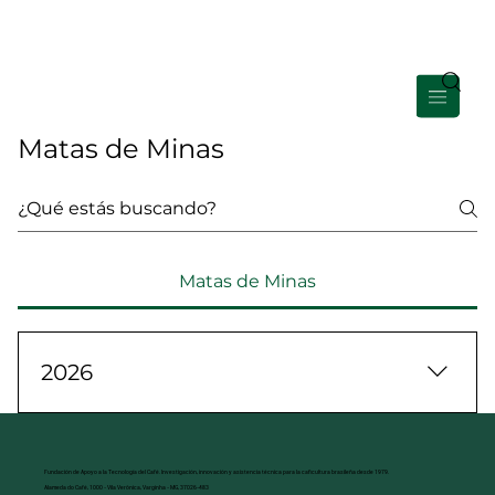
Área de Membros
Matas de Minas
Matas de Minas
2026
JaneiroFevereiroMarçoAbrilMaioJunho
Fundación de Apoyo a la Tecnología del Café. Investigación, innovación y asistencia técnica para la caficultura brasileña desde 1979.
Alameda do Café, 1000 - Vila Verônica, Varginha - MG, 37026-483