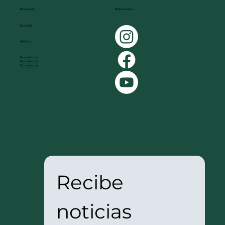
Redes sociales
Navegación
Noticias
Reflejos
Procafé sirve
Procafé sirve
Procafé sirve
Recibe 
noticias 