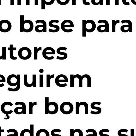
o base para
utores
eguirem
çar bons
tados nas s