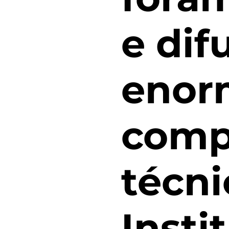
e dif
enor
comp
técni
Insti