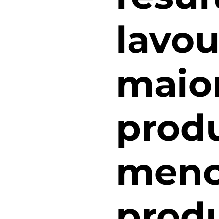
lavou
maior
produ
meno
prod