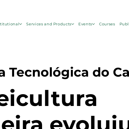
titutional
Services and Products
Events
Courses
Publ
ia Tecnológica do C
eicultura
leira evolui