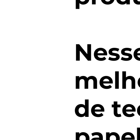
Ness
melh
de te
papel