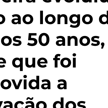
o ao longo 
os 50 anos,
 que foi
ovida a
vação dos