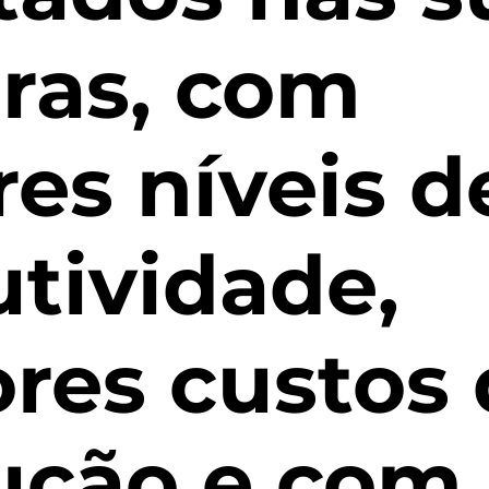
ras, com
es níveis d
tividade,
res custos 
ução e com