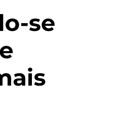
do-se
de
mais