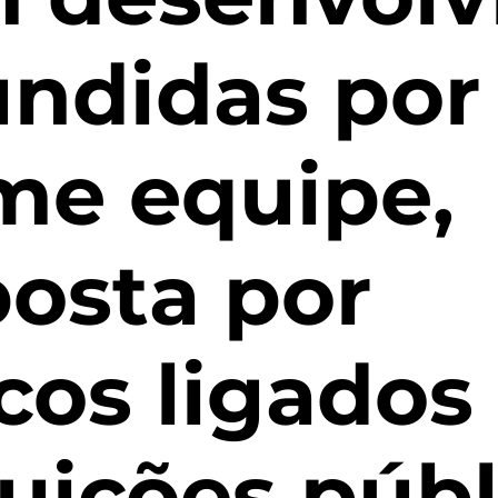
undidas po
me equipe,
osta por
cos ligados
tuições públ