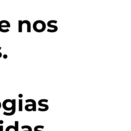
e nos
.
ogias
idas