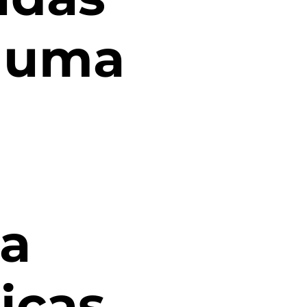
r uma
 a
icas,