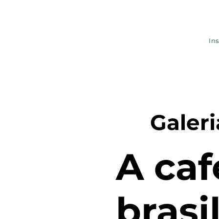
Ins
Galer
A caf
brasi