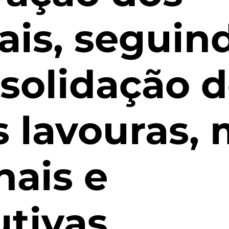
ais, seguin
solidação 
 lavouras, 
nais e
tivas.