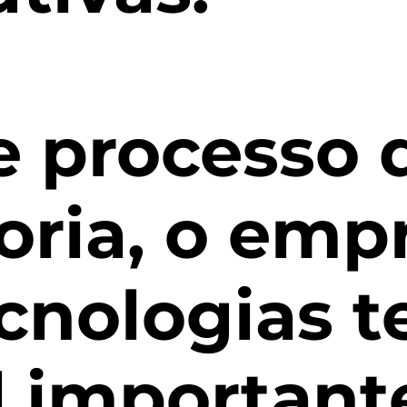
e processo 
oria, o emp
cnologias t
 important