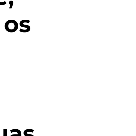
 os
uas