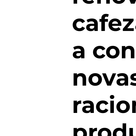
cafez
a con
novas
racio
produ