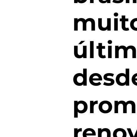
muit
últim
desde
prom
reno