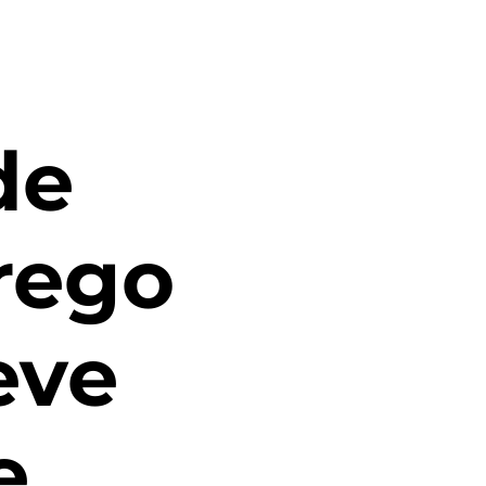
de
rego
eve
e,