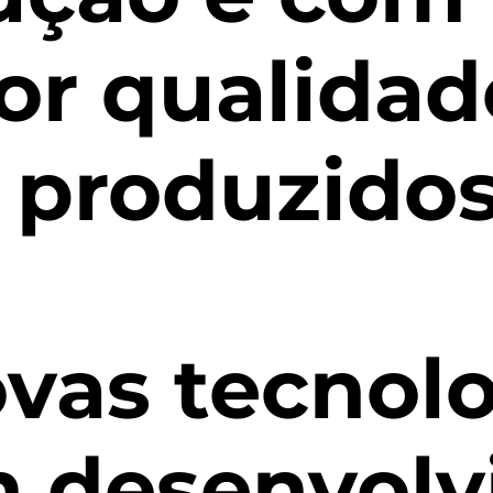
or qualidad
 produzidos
vas tecnol
m desenvolv