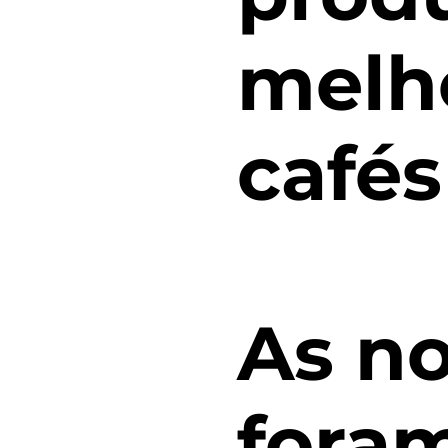
melh
cafés
As no
fora