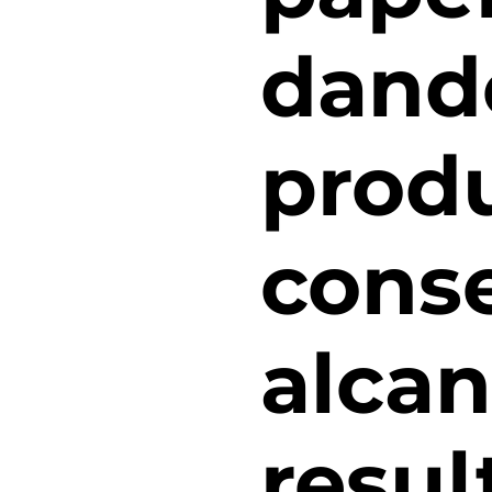
dand
prod
cons
alcan
resul