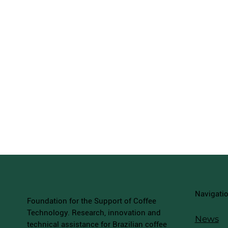
Navigati
Foundation for the Support of Coffee
Technology. Research, innovation and
News
technical assistance for Brazilian coffee