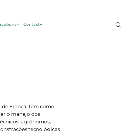
Área de Membros
ications
Contact
l de Franca, tem como
izar o manejo dos
 técnicos, agrônomos,
monstrações tecnológicas