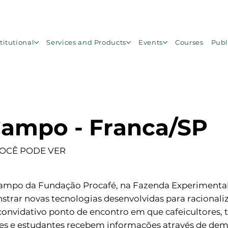
titutional
Services and Products
Events
Courses
Publ
Campo - Franca/SP
VOCÊ PODE VER
 Campo da Fundação Procafé, na Fazenda Experimenta
nstrar novas tecnologias desenvolvidas para racional
 convidativo ponto de encontro em que cafeicultores,
res e estudantes recebem informações através de de