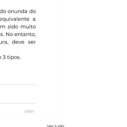
quivalente a 
m sido muito 
. No entanto, 
a, deve ser 
3 tipos. 
Ver tudo