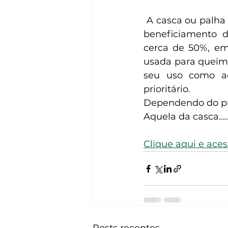
 A casca ou palha de café é um subproduto da própria lavoura, sendo oriunda do 
beneficiamento d
cerca de 50%, em
usada para queima
seu uso como ad
prioritário.
Dependendo do pro
Aquela da casca....
Clique aqui e ace