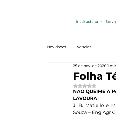
Institucional
Servi
Novidades
Notícias
25 de nov. de 2020
1 mi
Folha T
Avaliado com NaN d
NÃO QUEIME A P
LAVOURA
J. B. Matiello e 
Souza – Eng Agr C