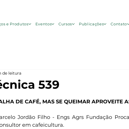
ços e Produtos
Eventos
Cursos
Publicações
Contato
n de leitura
écnica 539
e 5 estrelas.
ALHA DE CAFÉ, MAS SE QUEIMAR APROVEITE A
Marcelo Jordão Filho - Engs Agrs Fundação Proca
onsultor em cafeicultura.