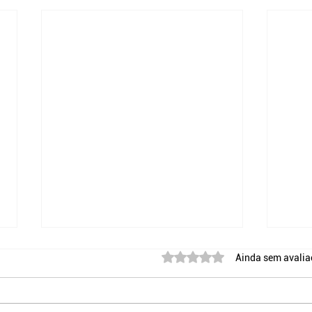
Avaliado com 0 de 5 estr
Ainda sem avalia