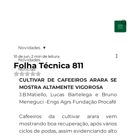
Área de Membros
Novidades
10 de jun.
2 min de leitura
Novidades
Folha Técnica 811
Notícias
Avaliado com NaN de 5 estrelas.
CULTIVAR DE CAFEEIROS ARARA SE 
MOSTRA ALTAMENTE VIGOROSA
J.B.Matiello, Lucas Bartelega e Bruno 
Meneguci -Engs Agrs Fundação Procafé
Cafeeiros da cultivar arara vem 
mostrando boa recuperação, após vários 
ciclos de podas, assim evidenciando alto 