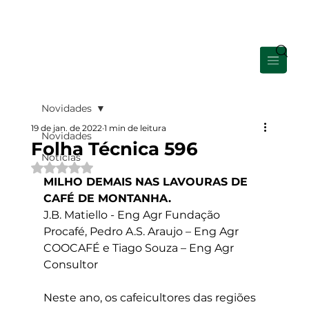
Área de Membros
Novidades
19 de jan. de 2022
1 min de leitura
Novidades
Folha Técnica 596
Notícias
Avaliado com NaN de 5 estrelas.
MILHO DEMAIS NAS LAVOURAS DE 
CAFÉ DE MONTANHA. 
J.B. Matiello - Eng Agr Fundação 
Procafé, Pedro A.S. Araujo – Eng Agr 
COOCAFÉ e Tiago Souza – Eng Agr 
Consultor  
Neste ano, os cafeicultores das regiões 