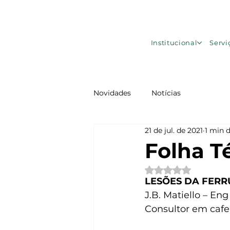
Institucional
Servi
Novidades
Notícias
21 de jul. de 2021
1 min d
Folha T
Avaliado com NaN d
LESÕES DA FER
J.B. Matiello – En
Consultor em cafe