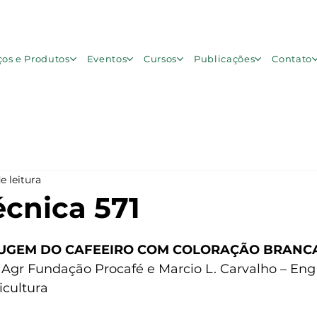
ços e Produtos
Eventos
Cursos
Publicações
Contato
e leitura
écnica 571
e 5 estrelas.
RUGEM DO CAFEEIRO COM COLORAÇÃO BRANC
g Agr Fundação Procafé e Marcio L. Carvalho – Eng
icultura