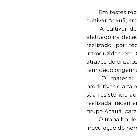
	Em testes recentes, foi comprovada a boa resistência de diversas seleções da 
cultivar Acauã, e
	A cultivar de cafeeiros denominada Acauã é oriunda de um cruzamento, 
efetuado na décad
realizado por té
introduzidas em 
através de ensaios
tem dado origem a
	O material de cafeeiros Acauã tem apresentado boas características 
produtivas e alta r
sua resistência ao
realizada, recent
grupo Acauã, para
	O trabalho de testagem foi feito na Fda Experimental de Varginha, através da 
inoculação do nem