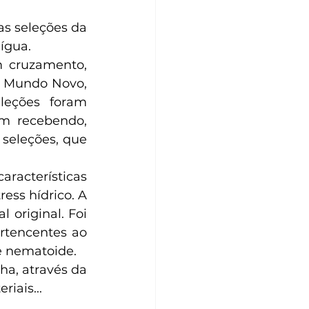
ígua.
r Mundo Novo, 
leções foram 
m recebendo, 
seleções, que 
ess hídrico. A 
original. Foi 
rtencentes ao 
e nematoide. 
iais...