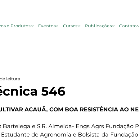
ços e Produtos
Eventos
Cursos
Publicações
Contato
de leitura
écnica 546
e 5 estrelas.
ULTIVAR ACAUÃ, COM BOA RESISTÊNCIA AO NE
as Bartelega e S.R. Almeida- Engs Agrs Fundação P
– Estudante de Agronomia e Bolsista da Fundação