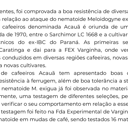
m relação ao ataque do nematoide Meloidogyne ex
a de 1970, entre o Sarchimor LC 1668 e a cultiva
cnicos do ex-IBC do Paraná. As primeiras se
Caratinga e dai para a FEX Varginha, onde ve
 conduzidos em diversas regiões cafeeiras, novas 
 novas cultivares. 
esistência à ferrugem, além de boa tolerância a str
 nematoide M. exigua já foi observada no material 
emente, uma testagem de diferentes seleções, pe
 verificar o seu comportamento em relação a ess
atoide em mudas de café, sendo testados 16 mater