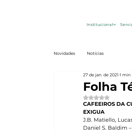
Institucional
Servi
Novidades
Notícias
27 de jan. de 2021
1 min 
Folha T
Avaliado com NaN d
CAFEEIROS DA C
EXIGUA
J.B. Matiello, Luc
Daniel S. Baldim 