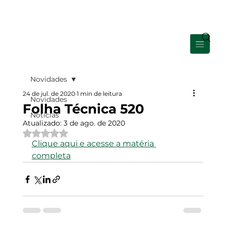
Área de Membros
Novidades
24 de jul. de 2020
1 min de leitura
Novidades
Folha Técnica 520
Notícias
Atualizado:
3 de ago. de 2020
Avaliado com NaN de 5 estrelas.
Clique aqui e acesse a matéria 
completa